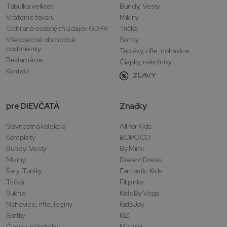
Tabuľka veľkostí
Bundy, Vesty
Vrátenie tovaru
Mikiny
Ochrana osobných údajov GDPR
Tričká
Všeobecné obchodné
Šortky
podmienky
Tepláky, rifle, nohavice
Reklamácie
Čiapky, nákrčníky
Kontakt
ZĽAVY
pre DIEVČATÁ
Značky
Slávnostná kolekcia
All for Kids
Komplety
BOPOCO
Bundy, Vesty
By Mimi
Mikiny
Dream Dress
Šaty, Tuniky
Fantastic Kids
Tričká
Filipinka
Sukne
Kids By Voga
Nohavice, rifle, legíny
KidsJoy
Šortky
KIZ
Čiapky, nákrčníky
Malami