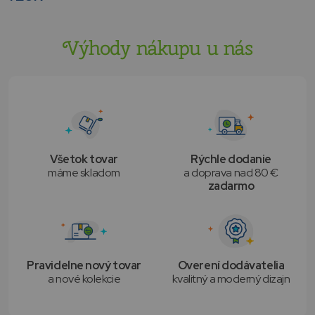
Výhody nákupu u nás
Všetok tovar
Rýchle dodanie
máme skladom
a doprava nad 80 €
zadarmo
Pravidelne nový tovar
Overení dodávatelia
a nové kolekcie
kvalitný a moderný dizajn