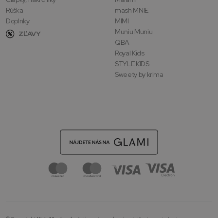
Rúška
mash MNIE
Doplnky
MIMI
Muniu Muniu
ZĽAVY
QBA
Royal Kids
STYLE KIDS
Sweety by krima