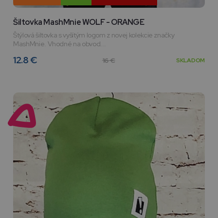
Šiltovka MashMnie WOLF - ORANGE
Štýlová šiltovka s vyšítým logom z novej kolekcie značky
MashMnie. Vhodné na obvod...
12.8 €
16 €
SKLADOM