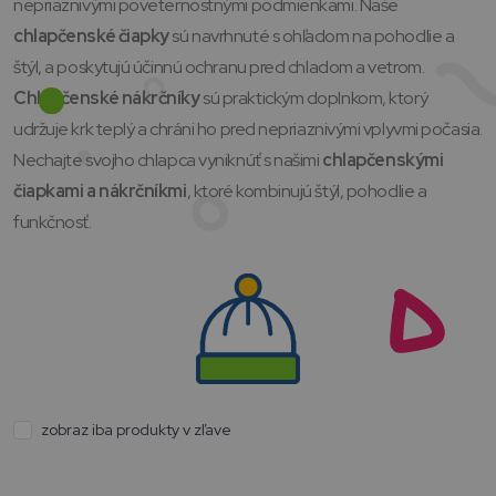
nepriaznivými poveternostnými podmienkami. Naše
chlapčenské čiapky
sú navrhnuté s ohľadom na pohodlie a
štýl, a poskytujú účinnú ochranu pred chladom a vetrom.
Chlapčenské nákrčníky
sú praktickým doplnkom, ktorý
udržuje krk teplý a chráni ho pred nepriaznivými vplyvmi počasia.
Nechajte svojho chlapca vyniknúť s našimi
chlapčenskými
čiapkami a nákrčníkmi
, ktoré kombinujú štýl, pohodlie a
funkčnosť.
zobraz iba produkty v zľave