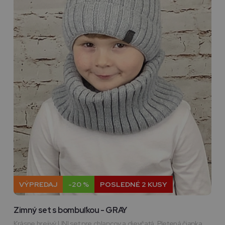
VÝPREDAJ
-20 %
POSLEDNÉ 2 KUSY
Zimný set s bombuľkou - GRAY
Krásne hrejivý UNI set pre chlapcov a dievčatá. Pletená čiapka,