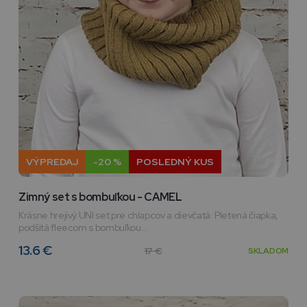
VÝPREDAJ
-20 %
POSLEDNÝ KUS
Zimný set s bombuľkou - CAMEL
Krásne hrejivý UNI set pre chlapcov a dievčatá. Pletená čiapka,
podšitá fleecom s bombuľkou...
13.6 €
17 €
SKLADOM