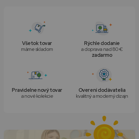
Všetok tovar
Rýchle dodanie
máme skladom
a doprava nad 80 €
zadarmo
Pravidelne nový tovar
Overení dodávatelia
a nové kolekcie
kvalitný a moderný dizajn