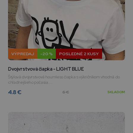
VÝPREDAJ
-20 %
POSLEDNÉ 2 KUSY
Dvojvrstvová čiapka - LIGHT BLUE
Štýlová dvojvrstvová houmless čiapka s výkričníkom vhodná do
chladnejšieho počasia....
4.8 €
6 €
SKLADOM