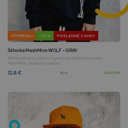
VÝPREDAJ
-20 %
POSLEDNÉ 2 KUSY
Šiltovka MashMnie WOLF - GRAY
Štýlová šiltovka s vyšítým logom z novej kolekcie značky
MashMnie. Vhodné na obvod...
12.8 €
16 €
SKLADOM