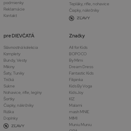
podmienky
Tepláky, rifle, nohavice
Reklamácie
Čiapky, nákrčníky
Kontakt
ZĽAVY
pre DIEVČATÁ
Značky
Slávnostná kolekcia
All for Kids
Komplety
BOPOCO
Bundy, Vesty
By Mimi
Mikiny
Dream Dress
Šaty, Tuniky
Fantastic Kids
Tričká
Filipinka
Sukne
Kids By Voga
Nohavice, rifle, legíny
KidsJoy
Šortky
KIZ
Čiapky, nákrčníky
Malami
Rúška
mash MNIE
Doplnky
MIMI
Muniu Muniu
ZĽAVY
QBA