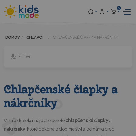
0
DOMOV
CHLAPCI
CHLAPČENSKÉ ČIAPKY A NÁKRČNÍKY
Filter
Chlapčenské čiapky a
nákrčníky
V našej kolekcii nájdete skvelé
chlapčenské čiapky
a
nákrčníky
, ktoré dokonale doplnia štýl a ochránia pred