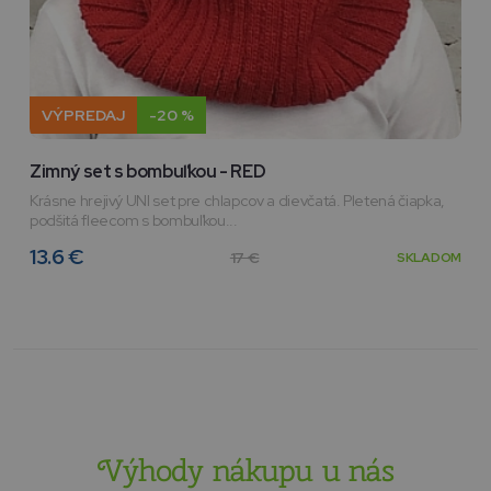
VÝPREDAJ
-20 %
Zimný set s bombuľkou - RED
Krásne hrejivý UNI set pre chlapcov a dievčatá. Pletená čiapka,
podšitá fleecom s bombuľkou...
13.6 €
17 €
SKLADOM
Výhody nákupu u nás