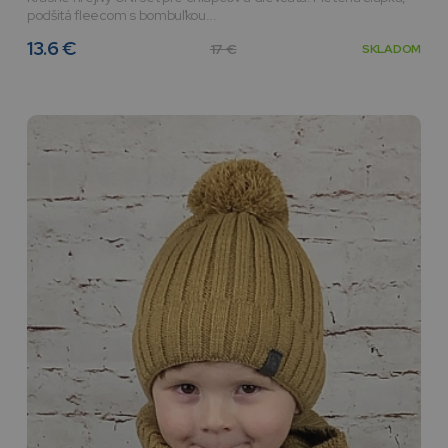
podšitá fleecom s bombuľkou...
13.6 €
17 €
SKLADOM