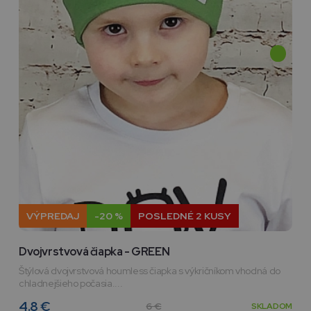
VÝPREDAJ
-20 %
POSLEDNÉ 2 KUSY
Dvojvrstvová čiapka - GREEN
Štýlová dvojvrstvová houmless čiapka s výkričníkom vhodná do
chladnejšieho počasia....
4.8 €
6 €
SKLADOM