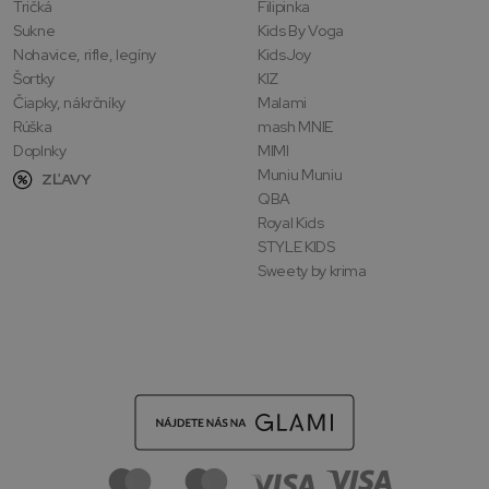
Tričká
Filipinka
Sukne
Kids By Voga
Nohavice, rifle, legíny
KidsJoy
Šortky
KIZ
Čiapky, nákrčníky
Malami
Rúška
mash MNIE
Doplnky
MIMI
Muniu Muniu
ZĽAVY
QBA
Royal Kids
STYLE KIDS
Sweety by krima