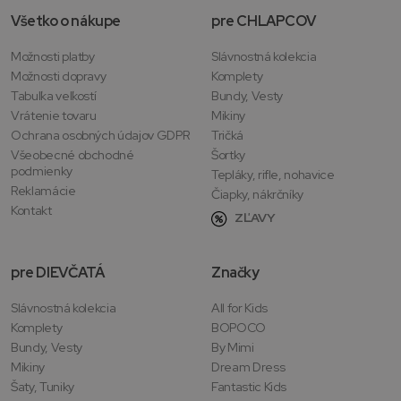
Všetko o nákupe
pre CHLAPCOV
Možnosti platby
Slávnostná kolekcia
Možnosti dopravy
Komplety
Tabuľka veľkostí
Bundy, Vesty
Vrátenie tovaru
Mikiny
Ochrana osobných údajov GDPR
Tričká
Všeobecné obchodné
Šortky
podmienky
Tepláky, rifle, nohavice
Reklamácie
Čiapky, nákrčníky
Kontakt
ZĽAVY
pre DIEVČATÁ
Značky
Slávnostná kolekcia
All for Kids
Komplety
BOPOCO
Bundy, Vesty
By Mimi
Mikiny
Dream Dress
Šaty, Tuniky
Fantastic Kids