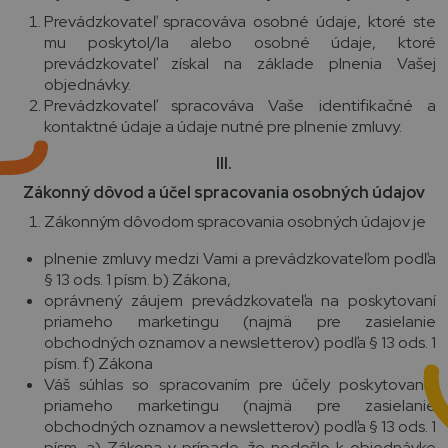
Prevádzkovateľ spracováva osobné údaje, ktoré ste
mu poskytol/la alebo osobné údaje, ktoré
prevádzkovateľ získal na základe plnenia Vašej
objednávky.
Prevádzkovateľ spracováva Vaše identifikačné a
kontaktné údaje a údaje nutné pre plnenie zmluvy.
III.
Zákonný dôvod a účel spracovania osobných údajov
Zákonným dôvodom spracovania osobných údajov je
plnenie zmluvy medzi Vami a prevádzkovateľom podľa
§ 13 ods. 1 písm. b) Zákona,
oprávnený záujem prevádzkovateľa na poskytovaní
priameho marketingu (najmä pre zasielanie
obchodných oznamov a newsletterov) podľa § 13 ods. 1
písm. f) Zákona
Váš súhlas so spracovaním pre účely poskytovania
priameho marketingu (najmä pre zasielanie
obchodných oznamov a newsletterov) podľa § 13 ods. 1
písm. a) Zákona v prípade, že nedošlo k objednávke