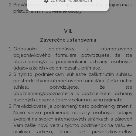
ZOBRAZIŤ PODROBNOSTI
Prevádzkovateľ prehlasuje, že k osobným údajom majú
prístup len ním poverené osoby.
VIII.
Záverečné ustanovenia
Odoslaním objednávky z internetového
objednávkového formulára potvrdzujete, že ste
oboznámený/á s podmienkami ochrany osobných
údajov a že ich v celom rozsahu prijímate.
S týmito podmienkami súhlasíte zaškrtnutím súhlasu
prostredníctvom internetového formulára. Zaškrtnutím
súhlasu potvrdzujete, že ste
oboznámený/oboznámená s podmienkami ochrany
osobných údajov a že ich v celom rozsahu prijímate.
Prevádzkovateľ je oprávnený tieto podmienky zmeniť.
Novú verziu podmienok ochrany osobných údajov
zverejní na svojich internetových stránkach a zároveň
Vám zašle novú verziu týchto podmienok na Vašu e-
mailovú adresu, ktorú ste prevádzkovateľovi