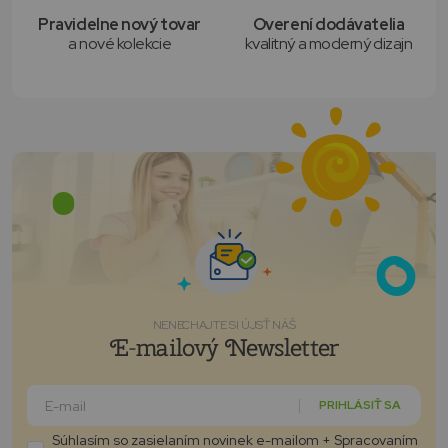
Pravidelne nový tovar
Overení dodávatelia
a nové kolekcie
kvalitný a moderný dizajn
NENECHAJTE SI ÚJSŤ NÁŠ
E-mailový Newsletter
PRIHLÁSIŤ SA
Súhlasím so zasielaním novinek e-mailom + Spracovaním