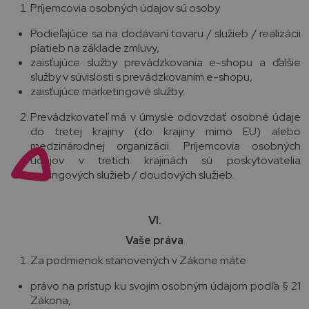
Príjemcovia osobných údajov sú osoby
Podieľajúce sa na dodávaní tovaru / služieb / realizácii
platieb na základe zmluvy,
zaisťujúce služby prevádzkovania e-shopu a ďalšie
služby v súvislosti s prevádzkovaním e-shopu,
zaisťujúce marketingové služby.
Prevádzkovateľ má v úmysle odovzdať osobné údaje
do tretej krajiny (do krajiny mimo EU) alebo
medzinárodnej organizácii. Príjemcovia osobných
údajov v tretích krajinách sú poskytovatelia
mailingových služieb / cloudových služieb.
VI.
Vaše práva
Za podmienok stanovených v Zákone máte
právo na prístup ku svojím osobným údajom podľa § 21
Zákona,